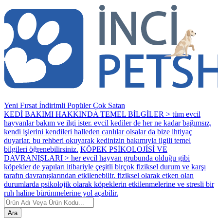
Yeni
Fırsat
İndirimli
Popüler
Çok Satan
KEDİ BAKIMI HAKKINDA TEMEL BİLGİLER > tüm evcil
hayvanlar bakım ve ilgi ister. evcil kediler de her ne kadar bağımsız,
kendi işlerini kendileri halleden canlılar olsalar da bize ihtiyaç
duyarlar. bu rehberi okuyarak kedinizin bakımıyla ilgili temel
bilgileri öğrenebilirsiniz.
KÖPEK PSİKOLOJİSİ VE
DAVRANIŞLARI > her evcil hayvan grubunda olduğu gibi
köpekler de yapıları itibariyle çeşitli birçok fiziksel durum ve karşı
tarafın davranışlarından etkilenebilir. fiziksel olarak etken olan
durumlarda psikolojik olarak köpeklerin etkilenmelerine ve stresli bir
ruh haline bürünmelerine yol açabilir.
Ara