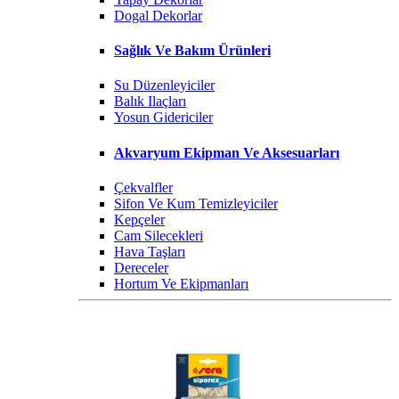
Dogal Dekorlar
Sağlık Ve Bakım Ürünleri
Su Düzenleyiciler
Balık Ilaçları
Yosun Gidericiler
Akvaryum Ekipman Ve Aksesuarları
Çekvalfler
Sifon Ve Kum Temizleyiciler
Kepçeler
Cam Silecekleri
Hava Taşları
Dereceler
Hortum Ve Ekipmanları