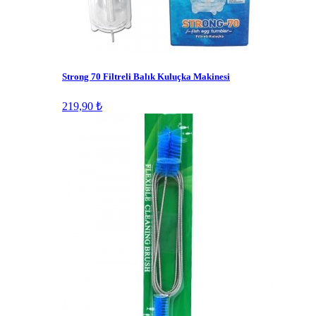
Strong 70 Filtreli Balık Kuluçka Makinesi
219,90 ₺