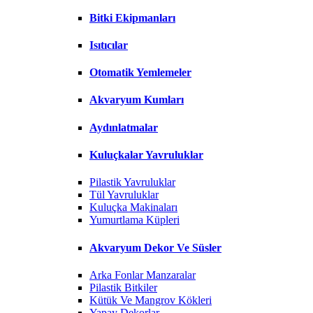
Bitki Ekipmanları
Isıtıcılar
Otomatik Yemlemeler
Akvaryum Kumları
Aydınlatmalar
Kuluçkalar Yavruluklar
Pilastik Yavruluklar
Tül Yavruluklar
Kuluçka Makinaları
Yumurtlama Küpleri
Akvaryum Dekor Ve Süsler
Arka Fonlar Manzaralar
Pilastik Bitkiler
Kütük Ve Mangrov Kökleri
Yapay Dekorlar