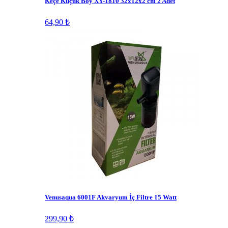
Keçe Küçük Boy XY-1810 32x12x2 cm 2 Adet
64,90 ₺
Venusaqua 6001F Akvaryum İç Filtre 15 Watt
299,90 ₺