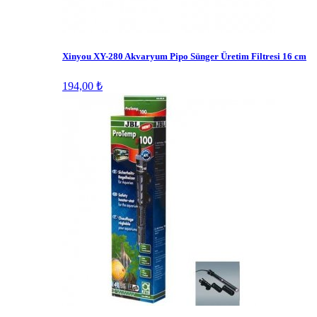
Xinyou XY-280 Akvaryum Pipo Sünger Üretim Filtresi 16 cm
194,00 ₺