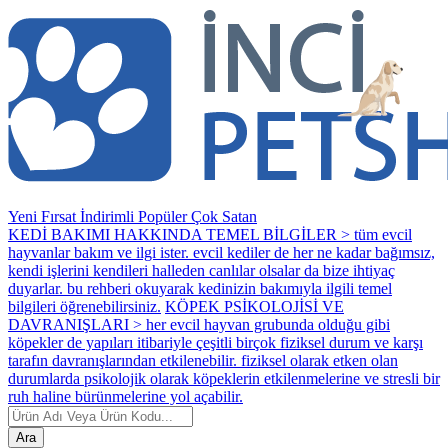
Yeni
Fırsat
İndirimli
Popüler
Çok Satan
KEDİ BAKIMI HAKKINDA TEMEL BİLGİLER > tüm evcil
hayvanlar bakım ve ilgi ister. evcil kediler de her ne kadar bağımsız,
kendi işlerini kendileri halleden canlılar olsalar da bize ihtiyaç
duyarlar. bu rehberi okuyarak kedinizin bakımıyla ilgili temel
bilgileri öğrenebilirsiniz.
KÖPEK PSİKOLOJİSİ VE
DAVRANIŞLARI > her evcil hayvan grubunda olduğu gibi
köpekler de yapıları itibariyle çeşitli birçok fiziksel durum ve karşı
tarafın davranışlarından etkilenebilir. fiziksel olarak etken olan
durumlarda psikolojik olarak köpeklerin etkilenmelerine ve stresli bir
ruh haline bürünmelerine yol açabilir.
Ara