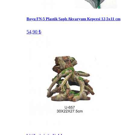
Boyu FN-5 Plastik Saplı Akvaryum Kepçesi 12,5x11 cm
54,90 ₺