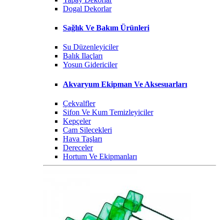
Dogal Dekorlar
Sağlık Ve Bakım Ürünleri
Su Düzenleyiciler
Balık Ilaçları
Yosun Gidericiler
Akvaryum Ekipman Ve Aksesuarları
Çekvalfler
Sifon Ve Kum Temizleyiciler
Kepçeler
Cam Silecekleri
Hava Taşları
Dereceler
Hortum Ve Ekipmanları