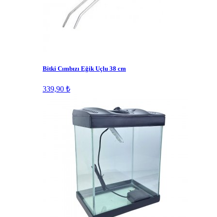
Bitki Cımbızı Eğik Uçlu 38 cm
339,90 ₺