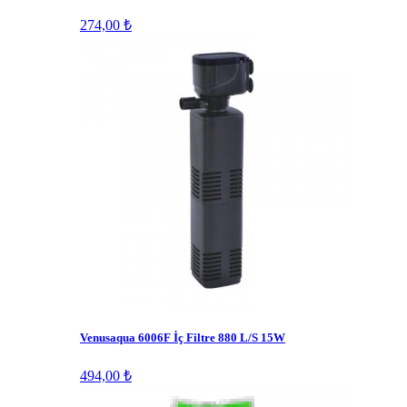
274,00 ₺
Venusaqua 6006F İç Filtre 880 L/S 15W
494,00 ₺