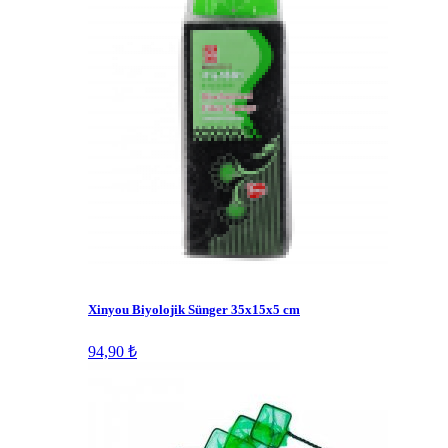
Xinyou Biyolojik Sünger 35x15x5 cm
94,90 ₺