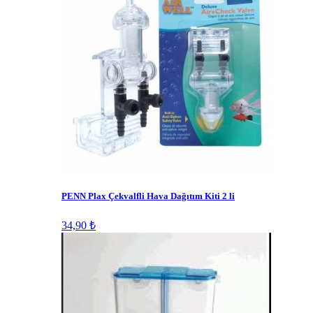
PENN Plax Çekvalfli Hava Dağıtım Kiti 2 li
34,90 ₺