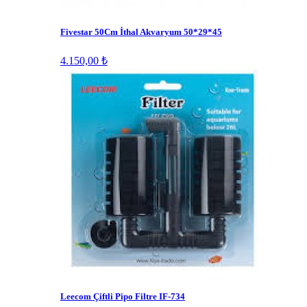
Fivestar 50Cm İthal Akvaryum 50*29*45
4.150,00 ₺
Leecom Çiftli Pipo Filtre IF-734