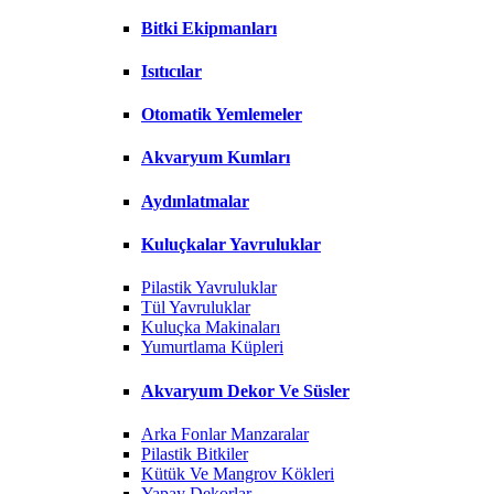
Bitki Ekipmanları
Isıtıcılar
Otomatik Yemlemeler
Akvaryum Kumları
Aydınlatmalar
Kuluçkalar Yavruluklar
Pilastik Yavruluklar
Tül Yavruluklar
Kuluçka Makinaları
Yumurtlama Küpleri
Akvaryum Dekor Ve Süsler
Arka Fonlar Manzaralar
Pilastik Bitkiler
Kütük Ve Mangrov Kökleri
Yapay Dekorlar