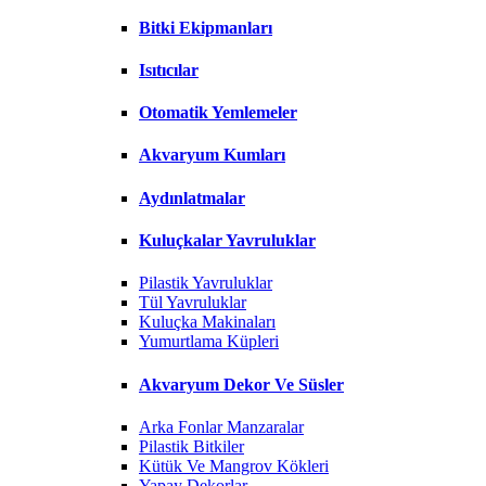
Bitki Ekipmanları
Isıtıcılar
Otomatik Yemlemeler
Akvaryum Kumları
Aydınlatmalar
Kuluçkalar Yavruluklar
Pilastik Yavruluklar
Tül Yavruluklar
Kuluçka Makinaları
Yumurtlama Küpleri
Akvaryum Dekor Ve Süsler
Arka Fonlar Manzaralar
Pilastik Bitkiler
Kütük Ve Mangrov Kökleri
Yapay Dekorlar