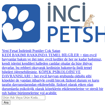
Yeni
Fırsat
İndirimli
Popüler
Çok Satan
KEDİ BAKIMI HAKKINDA TEMEL BİLGİLER > tüm evcil
hayvanlar bakım ve ilgi ister. evcil kediler de her ne kadar bağımsız,
kendi işlerini kendileri halleden canlılar olsalar da bize ihtiyaç
duyarlar. bu rehberi okuyarak kedinizin bakımıyla ilgili temel
bilgileri öğrenebilirsiniz.
KÖPEK PSİKOLOJİSİ VE
DAVRANIŞLARI > her evcil hayvan grubunda olduğu gibi
köpekler de yapıları itibariyle çeşitli birçok fiziksel durum ve karşı
tarafın davranışlarından etkilenebilir. fiziksel olarak etken olan
durumlarda psikolojik olarak köpeklerin etkilenmelerine ve stresli bir
ruh haline bürünmelerine yol açabilir.
Ara