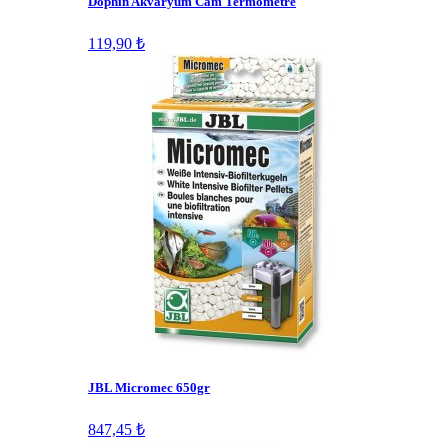
Dophin Akvaryum Cam Termometre
119,90 ₺
JBL Micromec 650gr
847,45 ₺