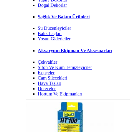
Dogal Dekorlar
Sağlık Ve Bakım Ürünleri
Su Düzenleyiciler
Balık Ilaçları
Yosun Gidericiler
Akvaryum Ekipman Ve Aksesuarları
Çekvalfler
Sifon Ve Kum Temizleyiciler
Kepçeler
Cam Silecekleri
Hava Taşları
Dereceler
Hortum Ve Ekipmanları