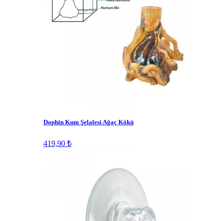
Dophin Kum Şelalesi Ağaç Kökü
419,90 ₺