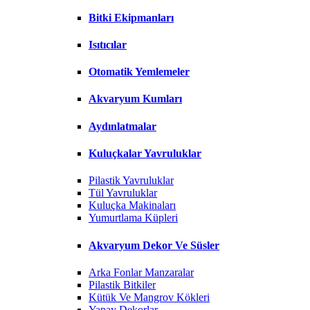
Bitki Ekipmanları
Isıtıcılar
Otomatik Yemlemeler
Akvaryum Kumları
Aydınlatmalar
Kuluçkalar Yavruluklar
Pilastik Yavruluklar
Tül Yavruluklar
Kuluçka Makinaları
Yumurtlama Küpleri
Akvaryum Dekor Ve Süsler
Arka Fonlar Manzaralar
Pilastik Bitkiler
Kütük Ve Mangrov Kökleri
Yapay Dekorlar