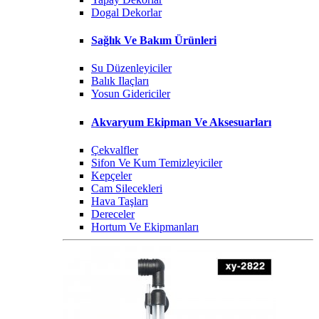
Dogal Dekorlar
Sağlık Ve Bakım Ürünleri
Su Düzenleyiciler
Balık Ilaçları
Yosun Gidericiler
Akvaryum Ekipman Ve Aksesuarları
Çekvalfler
Sifon Ve Kum Temizleyiciler
Kepçeler
Cam Silecekleri
Hava Taşları
Dereceler
Hortum Ve Ekipmanları