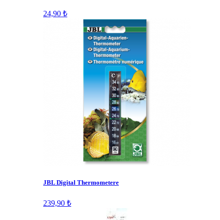
24,90 ₺
JBL Digital Thermometere
239,90 ₺