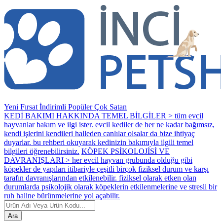
Yeni
Fırsat
İndirimli
Popüler
Çok Satan
KEDİ BAKIMI HAKKINDA TEMEL BİLGİLER > tüm evcil
hayvanlar bakım ve ilgi ister. evcil kediler de her ne kadar bağımsız,
kendi işlerini kendileri halleden canlılar olsalar da bize ihtiyaç
duyarlar. bu rehberi okuyarak kedinizin bakımıyla ilgili temel
bilgileri öğrenebilirsiniz.
KÖPEK PSİKOLOJİSİ VE
DAVRANIŞLARI > her evcil hayvan grubunda olduğu gibi
köpekler de yapıları itibariyle çeşitli birçok fiziksel durum ve karşı
tarafın davranışlarından etkilenebilir. fiziksel olarak etken olan
durumlarda psikolojik olarak köpeklerin etkilenmelerine ve stresli bir
ruh haline bürünmelerine yol açabilir.
Ara