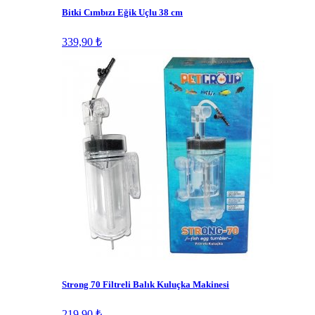
Bitki Cımbızı Eğik Uçlu 38 cm
339,90 ₺
Strong 70 Filtreli Balık Kuluçka Makinesi
219,90 ₺