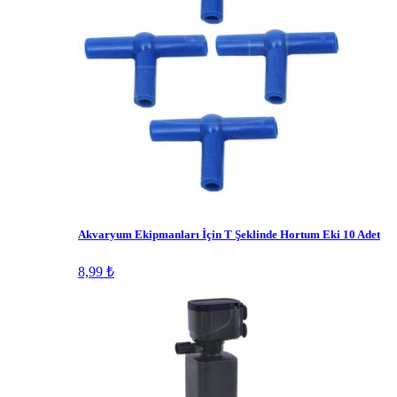
Akvaryum Ekipmanları İçin T Şeklinde Hortum Eki 10 Adet
8,99 ₺