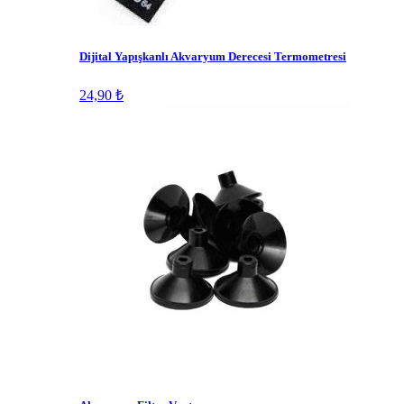
Dijital Yapışkanlı Akvaryum Derecesi Termometresi
24,90 ₺