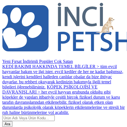
Yeni
Fırsat
İndirimli
Popüler
Çok Satan
KEDİ BAKIMI HAKKINDA TEMEL BİLGİLER > tüm evcil
hayvanlar bakım ve ilgi ister. evcil kediler de her ne kadar bağımsız,
kendi işlerini kendileri halleden canlılar olsalar da bize ihtiyaç
duyarlar. bu rehberi okuyarak kedinizin bakımıyla ilgili temel
bilgileri öğrenebilirsiniz.
KÖPEK PSİKOLOJİSİ VE
DAVRANIŞLARI > her evcil hayvan grubunda olduğu gibi
köpekler de yapıları itibariyle çeşitli birçok fiziksel durum ve karşı
tarafın davranışlarından etkilenebilir. fiziksel olarak etken olan
durumlarda psikolojik olarak köpeklerin etkilenmelerine ve stresli bir
ruh haline bürünmelerine yol açabilir.
Ara