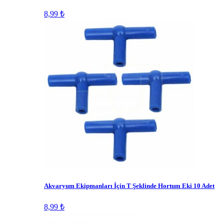
8,99 ₺
Akvaryum Ekipmanları İçin T Şeklinde Hortum Eki 10 Adet
8,99 ₺