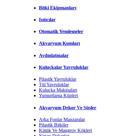
Bitki Ekipmanları
Isıtıcılar
Otomatik Yemlemeler
Akvaryum Kumları
Aydınlatmalar
Kuluçkalar Yavruluklar
Pilastik Yavruluklar
Tül Yavruluklar
Kuluçka Makinaları
Yumurtlama Küpleri
Akvaryum Dekor Ve Süsler
Arka Fonlar Manzaralar
Pilastik Bitkiler
Kütük Ve Mangrov Kökleri
Yapay Dekorlar