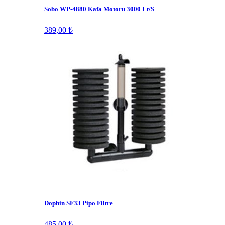
Sobo WP-4880 Kafa Motoru 3000 Lt/S
389,00 ₺
Dophin SF33 Pipo Filtre
485,00 ₺