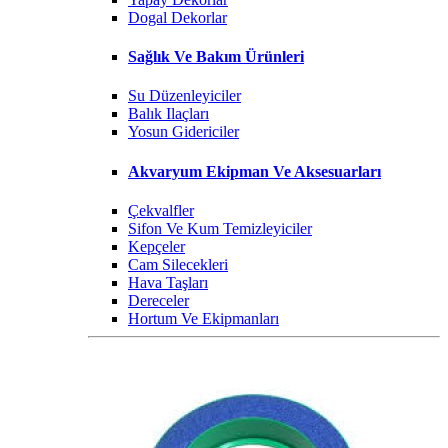
Dogal Dekorlar
Sağlık Ve Bakım Ürünleri
Su Düzenleyiciler
Balık Ilaçları
Yosun Gidericiler
Akvaryum Ekipman Ve Aksesuarları
Çekvalfler
Sifon Ve Kum Temizleyiciler
Kepçeler
Cam Silecekleri
Hava Taşları
Dereceler
Hortum Ve Ekipmanları