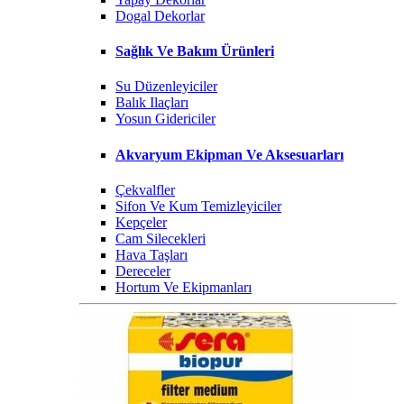
Dogal Dekorlar
Sağlık Ve Bakım Ürünleri
Su Düzenleyiciler
Balık Ilaçları
Yosun Gidericiler
Akvaryum Ekipman Ve Aksesuarları
Çekvalfler
Sifon Ve Kum Temizleyiciler
Kepçeler
Cam Silecekleri
Hava Taşları
Dereceler
Hortum Ve Ekipmanları