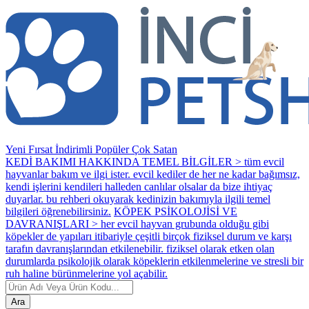
Yeni
Fırsat
İndirimli
Popüler
Çok Satan
KEDİ BAKIMI HAKKINDA TEMEL BİLGİLER > tüm evcil
hayvanlar bakım ve ilgi ister. evcil kediler de her ne kadar bağımsız,
kendi işlerini kendileri halleden canlılar olsalar da bize ihtiyaç
duyarlar. bu rehberi okuyarak kedinizin bakımıyla ilgili temel
bilgileri öğrenebilirsiniz.
KÖPEK PSİKOLOJİSİ VE
DAVRANIŞLARI > her evcil hayvan grubunda olduğu gibi
köpekler de yapıları itibariyle çeşitli birçok fiziksel durum ve karşı
tarafın davranışlarından etkilenebilir. fiziksel olarak etken olan
durumlarda psikolojik olarak köpeklerin etkilenmelerine ve stresli bir
ruh haline bürünmelerine yol açabilir.
Ara