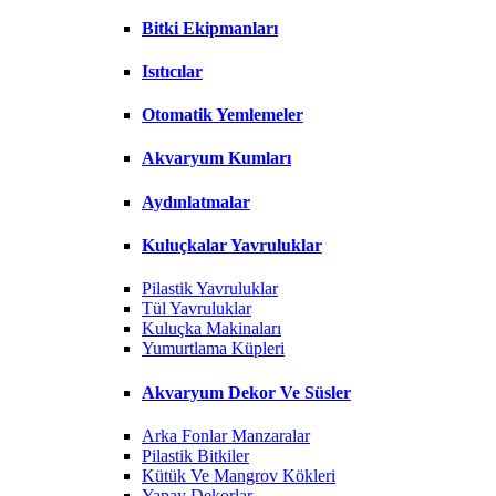
Bitki Ekipmanları
Isıtıcılar
Otomatik Yemlemeler
Akvaryum Kumları
Aydınlatmalar
Kuluçkalar Yavruluklar
Pilastik Yavruluklar
Tül Yavruluklar
Kuluçka Makinaları
Yumurtlama Küpleri
Akvaryum Dekor Ve Süsler
Arka Fonlar Manzaralar
Pilastik Bitkiler
Kütük Ve Mangrov Kökleri
Yapay Dekorlar