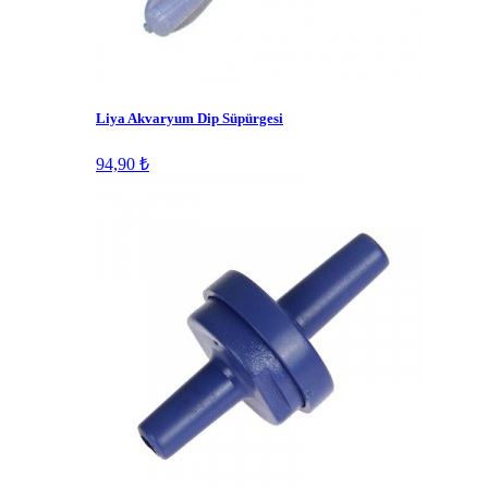
Liya Akvaryum Dip Süpürgesi
94,90 ₺