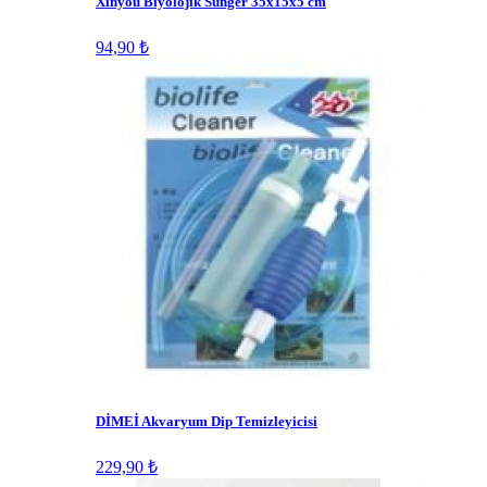
Xinyou Biyolojik Sünger 35x15x5 cm
94,90 ₺
DİMEİ Akvaryum Dip Temizleyicisi
229,90 ₺