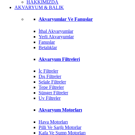
HAKKIMIZDA
AKVARYUM & BALIK
Akvaryumlar Ve Fanuslar
İthal Akvaryumlar
Yerli Akvaryumlar
Fanuslar
Betalıklar
Akvaryum Filtreleri
İç Filtreler
Dış Filtreler
Şelale Filtreler
Tepe Filtreler
Sünger Filtreler
Uv Filtreler
Akvaryum Motorları
Hava Motorları
Pilli Ve Şarjlı Motorlar
Kafa Ve Sump Motorları