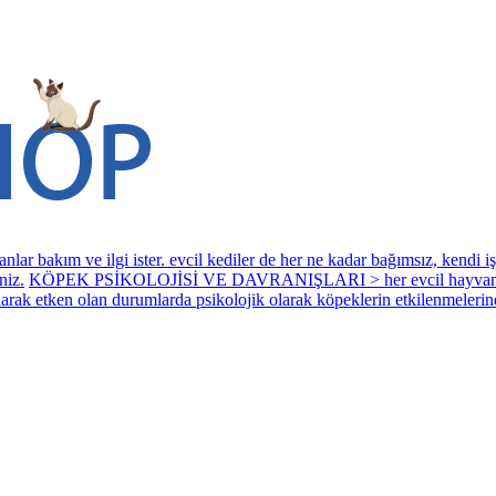
 ilgi ister. evcil kediler de her ne kadar bağımsız, kendi işlerini 
niz.
KÖPEK PSİKOLOJİSİ VE DAVRANIŞLARI > her evcil hayvan grubund
 olarak etken olan durumlarda psikolojik olarak köpeklerin etkilenmelerine