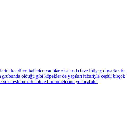
kendileri halleden canlılar olsalar da bize ihtiyaç duyarlar. bu
a olduğu gibi köpekler de yapıları itibariyle çeşitli birçok
 ve stresli bir ruh haline bürünmelerine yol açabilir.