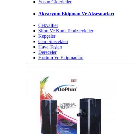
Yosun Gidericiler
Akvaryum Ekipman Ve Aksesuarları
Çekvalfler
Sifon Ve Kum Temizleyiciler
Kepçeler
Cam Silecekleri
Hava Taşları
Dereceler
Hortum Ve Ekipmanları