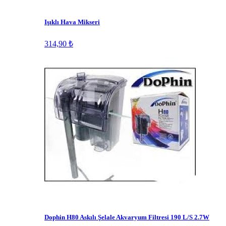
Işıklı Hava Mikseri
314,90 ₺
Dophin H80 Askılı Şelale Akvaryum Filtresi 190 L/S 2.7W