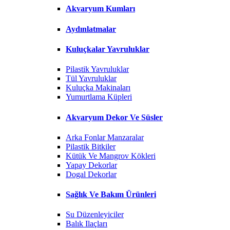
Akvaryum Kumları
Aydınlatmalar
Kuluçkalar Yavruluklar
Pilastik Yavruluklar
Tül Yavruluklar
Kuluçka Makinaları
Yumurtlama Küpleri
Akvaryum Dekor Ve Süsler
Arka Fonlar Manzaralar
Pilastik Bitkiler
Kütük Ve Mangrov Kökleri
Yapay Dekorlar
Dogal Dekorlar
Sağlık Ve Bakım Ürünleri
Su Düzenleyiciler
Balık Ilaçları