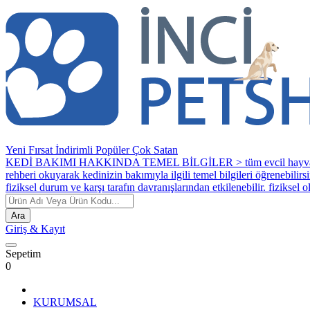
Yeni
Fırsat
İndirimli
Popüler
Çok Satan
KEDİ BAKIMI HAKKINDA TEMEL BİLGİLER > tüm evcil hayvanlar bakım ve
rehberi okuyarak kedinizin bakımıyla ilgili temel bilgileri öğrenebilirsi
fiziksel durum ve karşı tarafın davranışlarından etkilenebilir. fiziksel
Ara
Giriş
& Kayıt
Sepetim
0
KURUMSAL