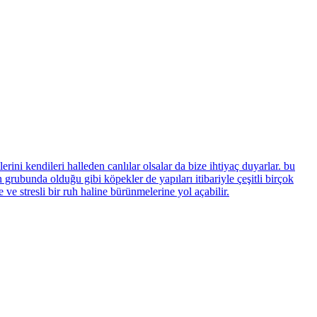
kendileri halleden canlılar olsalar da bize ihtiyaç duyarlar. bu
a olduğu gibi köpekler de yapıları itibariyle çeşitli birçok
 ve stresli bir ruh haline bürünmelerine yol açabilir.