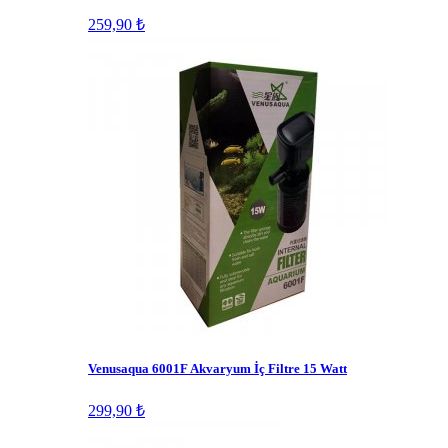
259,90 ₺
Venusaqua 6001F Akvaryum İç Filtre 15 Watt
299,90 ₺