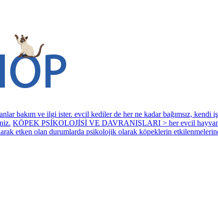
 ilgi ister. evcil kediler de her ne kadar bağımsız, kendi işlerini 
niz.
KÖPEK PSİKOLOJİSİ VE DAVRANIŞLARI > her evcil hayvan grubund
 olarak etken olan durumlarda psikolojik olarak köpeklerin etkilenmelerine