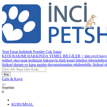
Yeni
Fırsat
İndirimli
Popüler
Çok Satan
KEDİ BAKIMI HAKKINDA TEMEL BİLGİLER > tüm evcil hayvanlar bakım ve
rehberi okuyarak kedinizin bakımıyla ilgili temel bilgileri öğrenebilirsi
fiziksel durum ve karşı tarafın davranışlarından etkilenebilir. fiziksel
Ara
Giriş
& Kayıt
Sepetim
0
KURUMSAL