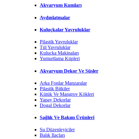
Akvaryum Kumları
Aydınlatmalar
Kuluçkalar Yavruluklar
Pilastik Yavruluklar
Tül Yavruluklar
Kuluçka Makinaları
Yumurtlama Küpleri
Akvaryum Dekor Ve Süsler
Arka Fonlar Manzaralar
Pilastik Bitkiler
Kütük Ve Mangrov Kökleri
Yapay Dekorlar
Dogal Dekorlar
Sağlık Ve Bakım Ürünleri
Su Düzenleyiciler
Balık Ilaçları