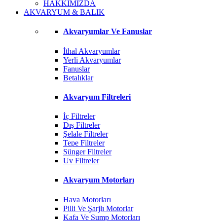
HAKKIMIZDA
AKVARYUM & BALIK
Akvaryumlar Ve Fanuslar
İthal Akvaryumlar
Yerli Akvaryumlar
Fanuslar
Betalıklar
Akvaryum Filtreleri
İç Filtreler
Dış Filtreler
Şelale Filtreler
Tepe Filtreler
Sünger Filtreler
Uv Filtreler
Akvaryum Motorları
Hava Motorları
Pilli Ve Şarjlı Motorlar
Kafa Ve Sump Motorları