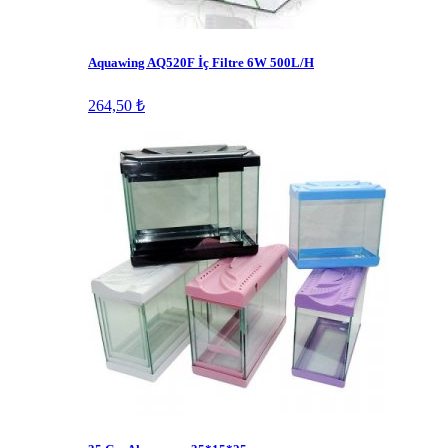
Aquawing AQ520F İç Filtre 6W 500L/H
264,50 ₺