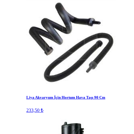
Liya Akvaryum İçin Hortum Hava Taşı 90 Cm
233,50 ₺