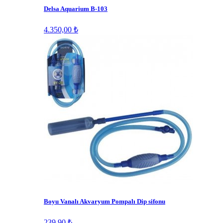
Delsa Aquarium B-103
4.350,00 ₺
Boyu Vanalı Akvaryum Pompalı Dip sifonu
239,90 ₺