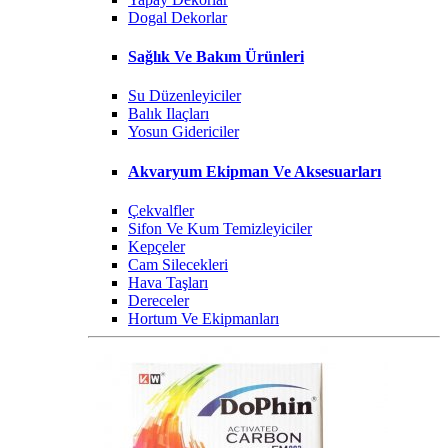
Dogal Dekorlar
Sağlık Ve Bakım Ürünleri
Su Düzenleyiciler
Balık Ilaçları
Yosun Gidericiler
Akvaryum Ekipman Ve Aksesuarları
Çekvalfler
Sifon Ve Kum Temizleyiciler
Kepçeler
Cam Silecekleri
Hava Taşları
Dereceler
Hortum Ve Ekipmanları