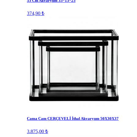
35 Cm Akvaryum 35*15*25
374,90 ₺
Cama Cam ÇERÇEVELİ İthal Akvaryum 50X30X37
3.875,00 ₺