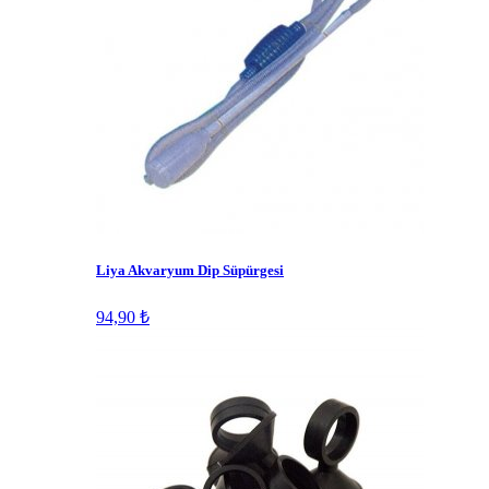
Liya Akvaryum Dip Süpürgesi
94,90 ₺