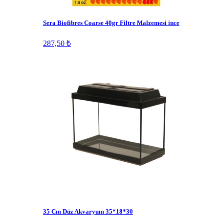
Sera Biofibres Coarse 40gr Filtre Malzemesi ince
287,50 ₺
35 Cm Düz Akvaryum 35*18*30