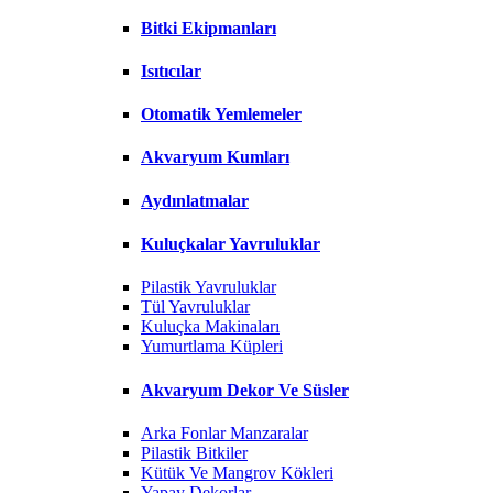
Bitki Ekipmanları
Isıtıcılar
Otomatik Yemlemeler
Akvaryum Kumları
Aydınlatmalar
Kuluçkalar Yavruluklar
Pilastik Yavruluklar
Tül Yavruluklar
Kuluçka Makinaları
Yumurtlama Küpleri
Akvaryum Dekor Ve Süsler
Arka Fonlar Manzaralar
Pilastik Bitkiler
Kütük Ve Mangrov Kökleri
Yapay Dekorlar