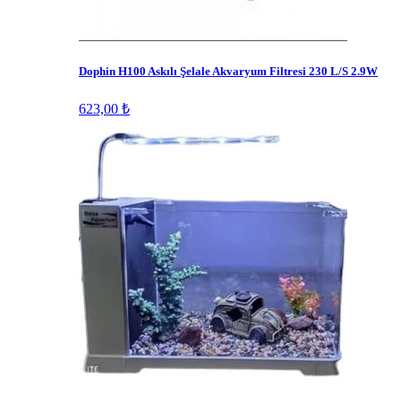
Dophin H100 Askılı Şelale Akvaryum Filtresi 230 L/S 2.9W
623,00 ₺