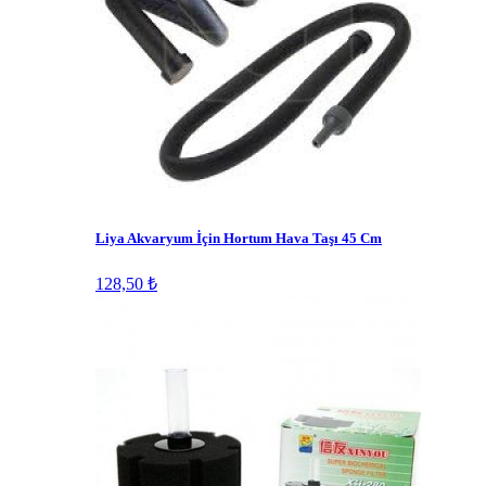
Liya Akvaryum İçin Hortum Hava Taşı 45 Cm
128,50 ₺