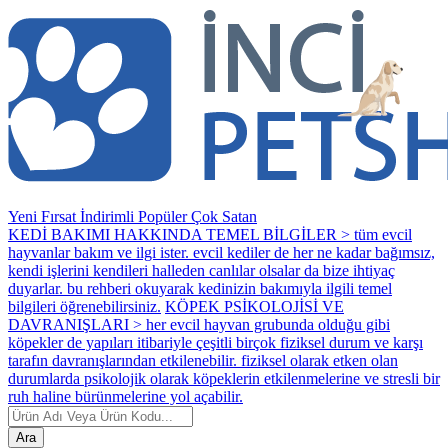
Yeni
Fırsat
İndirimli
Popüler
Çok Satan
KEDİ BAKIMI HAKKINDA TEMEL BİLGİLER > tüm evcil
hayvanlar bakım ve ilgi ister. evcil kediler de her ne kadar bağımsız,
kendi işlerini kendileri halleden canlılar olsalar da bize ihtiyaç
duyarlar. bu rehberi okuyarak kedinizin bakımıyla ilgili temel
bilgileri öğrenebilirsiniz.
KÖPEK PSİKOLOJİSİ VE
DAVRANIŞLARI > her evcil hayvan grubunda olduğu gibi
köpekler de yapıları itibariyle çeşitli birçok fiziksel durum ve karşı
tarafın davranışlarından etkilenebilir. fiziksel olarak etken olan
durumlarda psikolojik olarak köpeklerin etkilenmelerine ve stresli bir
ruh haline bürünmelerine yol açabilir.
Ara