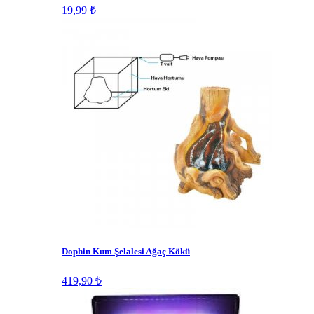
19,99 ₺
Dophin Kum Şelalesi Ağaç Kökü
419,90 ₺