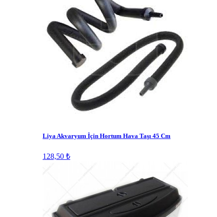
Liya Akvaryum İçin Hortum Hava Taşı 45 Cm
128,50 ₺