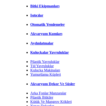
Bitki Ekipmanları
Isıtıcılar
Otomatik Yemlemeler
Akvaryum Kumları
Aydınlatmalar
Kuluçkalar Yavruluklar
Pilastik Yavruluklar
Tül Yavruluklar
Kuluçka Makinaları
Yumurtlama Küpleri
Akvaryum Dekor Ve Süsler
Arka Fonlar Manzaralar
Pilastik Bitkiler
Kütük Ve Mangrov Kökleri
Yapay Dekorlar