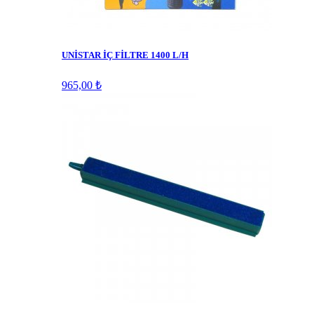
UNİSTAR İÇ FİLTRE 1400 L/H
965,00 ₺