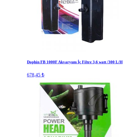
Dophin FB 1000F Akvaryum İç Filtre 3,6 watt /300 L/H
678,45 ₺