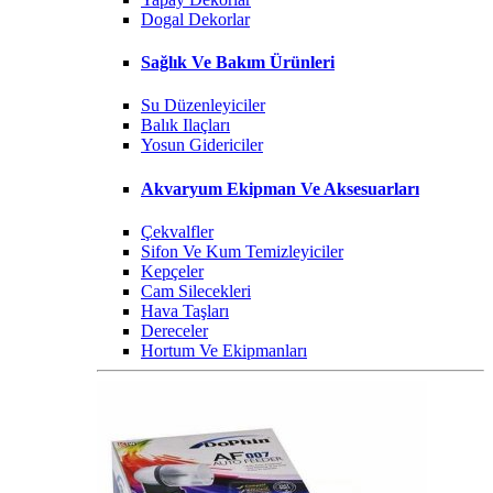
Dogal Dekorlar
Sağlık Ve Bakım Ürünleri
Su Düzenleyiciler
Balık Ilaçları
Yosun Gidericiler
Akvaryum Ekipman Ve Aksesuarları
Çekvalfler
Sifon Ve Kum Temizleyiciler
Kepçeler
Cam Silecekleri
Hava Taşları
Dereceler
Hortum Ve Ekipmanları