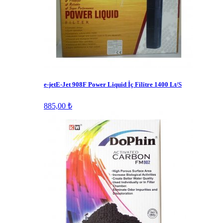
e-jetE-Jet 908F Power Liquid İç Filitre 1400 Lt/S
885,00 ₺