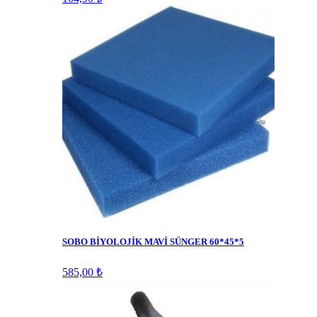
SOBO BİYOLOJİK MAVİ SÜNGER 60*45*5
585,00 ₺