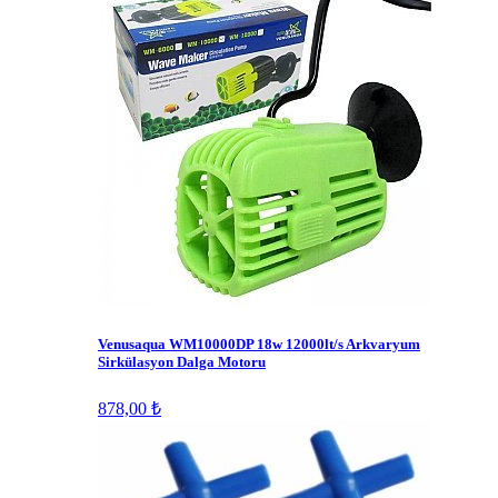
Venusaqua WM10000DP 18w 12000lt/s Arkvaryum
Sirkülasyon Dalga Motoru
878,00 ₺