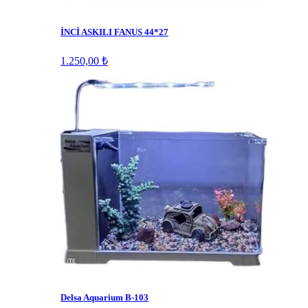
İNCİ ASKILI FANUS 44*27
1.250,00 ₺
Delsa Aquarium B-103