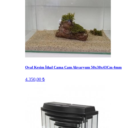
Oval Kesim İthal Cama Cam Akvaryum 50x30x43Cm 4mm
4.350,00 ₺