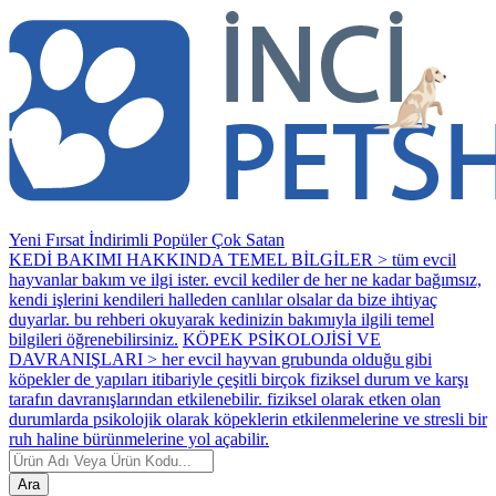
Yeni
Fırsat
İndirimli
Popüler
Çok Satan
KEDİ BAKIMI HAKKINDA TEMEL BİLGİLER > tüm evcil
hayvanlar bakım ve ilgi ister. evcil kediler de her ne kadar bağımsız,
kendi işlerini kendileri halleden canlılar olsalar da bize ihtiyaç
duyarlar. bu rehberi okuyarak kedinizin bakımıyla ilgili temel
bilgileri öğrenebilirsiniz.
KÖPEK PSİKOLOJİSİ VE
DAVRANIŞLARI > her evcil hayvan grubunda olduğu gibi
köpekler de yapıları itibariyle çeşitli birçok fiziksel durum ve karşı
tarafın davranışlarından etkilenebilir. fiziksel olarak etken olan
durumlarda psikolojik olarak köpeklerin etkilenmelerine ve stresli bir
ruh haline bürünmelerine yol açabilir.
Ara