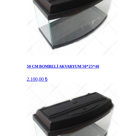
50 CM BOMBELİ AKVARYUM 50*25*40
2.100,00 ₺