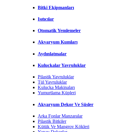
Bitki Ekipmanları
Isıtıcılar
Otomatik Yemlemeler
Akvaryum Kumları
Aydınlatmalar
Kuluçkalar Yavruluklar
Pilastik Yavruluklar
Tül Yavruluklar
Kuluçka Makinaları
Yumurtlama Küpleri
Akvaryum Dekor Ve Süsler
Arka Fonlar Manzaralar
Pilastik Bitkiler
Kütük Ve Mangrov Kökleri
Yapay Dekorlar