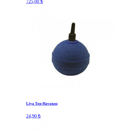
725,00 ₺
Liya Top Havataşı
24,90 ₺