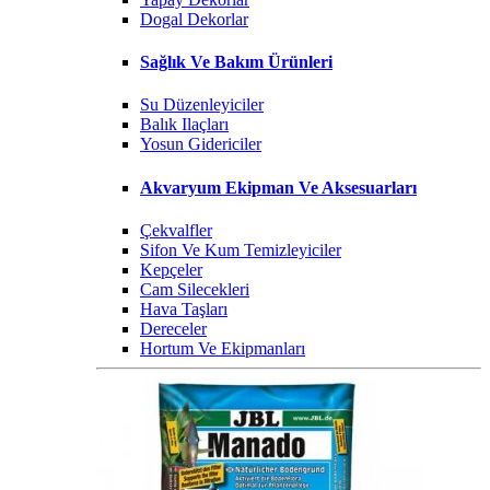
Dogal Dekorlar
Sağlık Ve Bakım Ürünleri
Su Düzenleyiciler
Balık Ilaçları
Yosun Gidericiler
Akvaryum Ekipman Ve Aksesuarları
Çekvalfler
Sifon Ve Kum Temizleyiciler
Kepçeler
Cam Silecekleri
Hava Taşları
Dereceler
Hortum Ve Ekipmanları