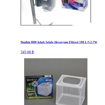
Dophin H80 Askılı Şelale Akvaryum Filtresi 190 L/S 2.7W
545,00 ₺