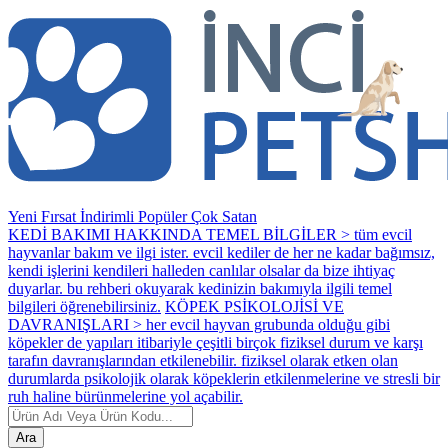
Yeni
Fırsat
İndirimli
Popüler
Çok Satan
KEDİ BAKIMI HAKKINDA TEMEL BİLGİLER > tüm evcil
hayvanlar bakım ve ilgi ister. evcil kediler de her ne kadar bağımsız,
kendi işlerini kendileri halleden canlılar olsalar da bize ihtiyaç
duyarlar. bu rehberi okuyarak kedinizin bakımıyla ilgili temel
bilgileri öğrenebilirsiniz.
KÖPEK PSİKOLOJİSİ VE
DAVRANIŞLARI > her evcil hayvan grubunda olduğu gibi
köpekler de yapıları itibariyle çeşitli birçok fiziksel durum ve karşı
tarafın davranışlarından etkilenebilir. fiziksel olarak etken olan
durumlarda psikolojik olarak köpeklerin etkilenmelerine ve stresli bir
ruh haline bürünmelerine yol açabilir.
Ara