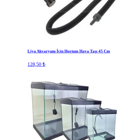
Liya Akvaryum İçin Hortum Hava Taşı 45 Cm
128,50 ₺