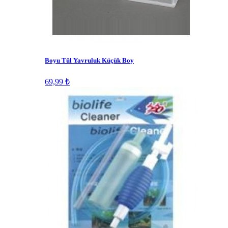
Boyu Tül Yavruluk Küçük Boy
69,99 ₺