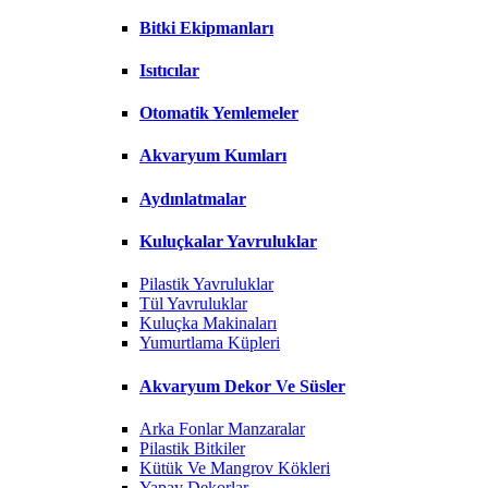
Bitki Ekipmanları
Isıtıcılar
Otomatik Yemlemeler
Akvaryum Kumları
Aydınlatmalar
Kuluçkalar Yavruluklar
Pilastik Yavruluklar
Tül Yavruluklar
Kuluçka Makinaları
Yumurtlama Küpleri
Akvaryum Dekor Ve Süsler
Arka Fonlar Manzaralar
Pilastik Bitkiler
Kütük Ve Mangrov Kökleri
Yapay Dekorlar