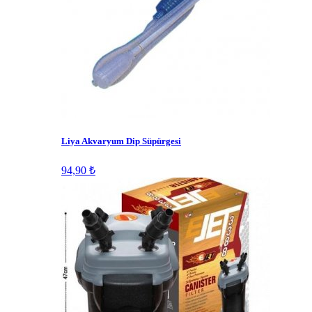
Liya Akvaryum Dip Süpürgesi
94,90 ₺