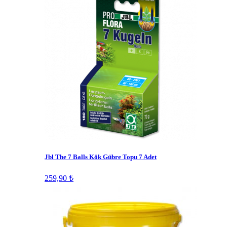
Jbl The 7 Balls Kök Gübre Topu 7 Adet
259,90 ₺