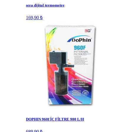
sera dijital termometre
169,90 ₺
DOPHIN 960f İÇ FİLTRE 900 L/H
689,90 ₺