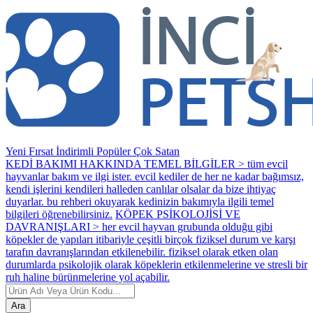
Yeni
Fırsat
İndirimli
Popüler
Çok Satan
KEDİ BAKIMI HAKKINDA TEMEL BİLGİLER > tüm evcil
hayvanlar bakım ve ilgi ister. evcil kediler de her ne kadar bağımsız,
kendi işlerini kendileri halleden canlılar olsalar da bize ihtiyaç
duyarlar. bu rehberi okuyarak kedinizin bakımıyla ilgili temel
bilgileri öğrenebilirsiniz.
KÖPEK PSİKOLOJİSİ VE
DAVRANIŞLARI > her evcil hayvan grubunda olduğu gibi
köpekler de yapıları itibariyle çeşitli birçok fiziksel durum ve karşı
tarafın davranışlarından etkilenebilir. fiziksel olarak etken olan
durumlarda psikolojik olarak köpeklerin etkilenmelerine ve stresli bir
ruh haline bürünmelerine yol açabilir.
Ara