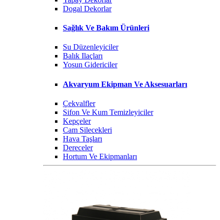
Dogal Dekorlar
Sağlık Ve Bakım Ürünleri
Su Düzenleyiciler
Balık Ilaçları
Yosun Gidericiler
Akvaryum Ekipman Ve Aksesuarları
Çekvalfler
Sifon Ve Kum Temizleyiciler
Kepçeler
Cam Silecekleri
Hava Taşları
Dereceler
Hortum Ve Ekipmanları