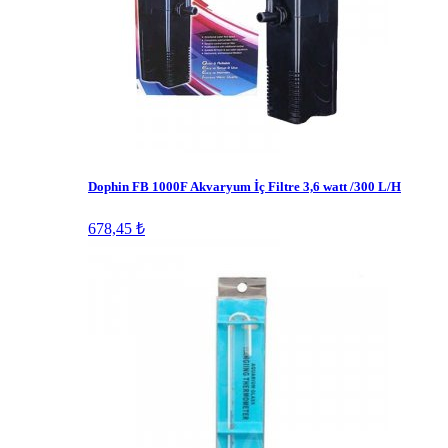
Dophin FB 1000F Akvaryum İç Filtre 3,6 watt /300 L/H
678,45 ₺