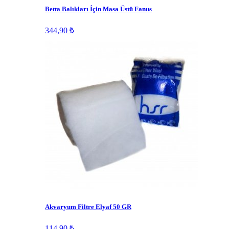
Betta Balıkları İçin Masa Üstü Fanus
344,90 ₺
Akvaryum Filtre Elyaf 50 GR
114,90 ₺