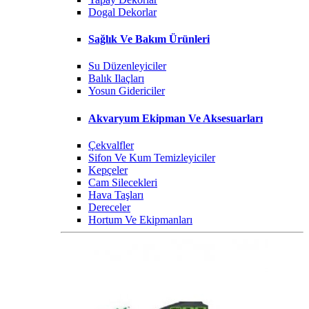
Dogal Dekorlar
Sağlık Ve Bakım Ürünleri
Su Düzenleyiciler
Balık Ilaçları
Yosun Gidericiler
Akvaryum Ekipman Ve Aksesuarları
Çekvalfler
Sifon Ve Kum Temizleyiciler
Kepçeler
Cam Silecekleri
Hava Taşları
Dereceler
Hortum Ve Ekipmanları