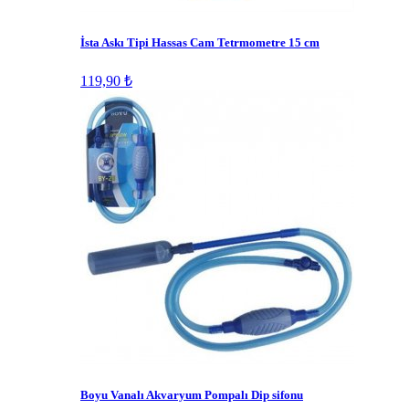
İsta Askı Tipi Hassas Cam Tetrmometre 15 cm
119,90 ₺
Boyu Vanalı Akvaryum Pompalı Dip sifonu