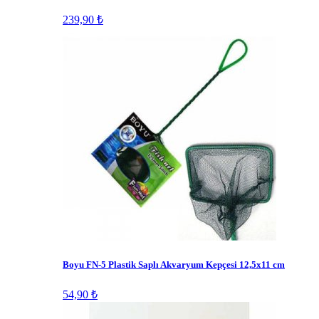
239,90 ₺
Boyu FN-5 Plastik Saplı Akvaryum Kepçesi 12,5x11 cm
54,90 ₺