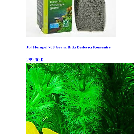
Jbl Florapol 700 Gram. Bitki Besleyici Konsantre
289,90 ₺