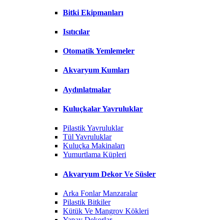
Bitki Ekipmanları
Isıtıcılar
Otomatik Yemlemeler
Akvaryum Kumları
Aydınlatmalar
Kuluçkalar Yavruluklar
Pilastik Yavruluklar
Tül Yavruluklar
Kuluçka Makinaları
Yumurtlama Küpleri
Akvaryum Dekor Ve Süsler
Arka Fonlar Manzaralar
Pilastik Bitkiler
Kütük Ve Mangrov Kökleri
Yapay Dekorlar