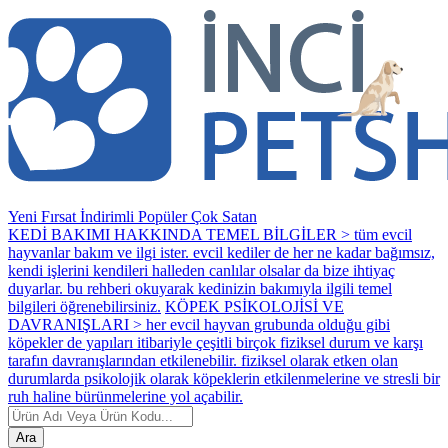
Yeni
Fırsat
İndirimli
Popüler
Çok Satan
KEDİ BAKIMI HAKKINDA TEMEL BİLGİLER > tüm evcil
hayvanlar bakım ve ilgi ister. evcil kediler de her ne kadar bağımsız,
kendi işlerini kendileri halleden canlılar olsalar da bize ihtiyaç
duyarlar. bu rehberi okuyarak kedinizin bakımıyla ilgili temel
bilgileri öğrenebilirsiniz.
KÖPEK PSİKOLOJİSİ VE
DAVRANIŞLARI > her evcil hayvan grubunda olduğu gibi
köpekler de yapıları itibariyle çeşitli birçok fiziksel durum ve karşı
tarafın davranışlarından etkilenebilir. fiziksel olarak etken olan
durumlarda psikolojik olarak köpeklerin etkilenmelerine ve stresli bir
ruh haline bürünmelerine yol açabilir.
Ara