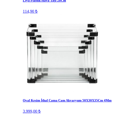
Liya Plastik Hava Taşı 28Cm
114,90 ₺
Oval Kesim İthal Cama Cam Akvaryum 50X30X35Cm 4Mm
3.999,00 ₺