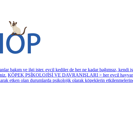
 ilgi ister. evcil kediler de her ne kadar bağımsız, kendi işlerini 
niz.
KÖPEK PSİKOLOJİSİ VE DAVRANIŞLARI > her evcil hayvan grubund
 olarak etken olan durumlarda psikolojik olarak köpeklerin etkilenmelerine