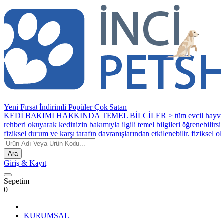
Yeni
Fırsat
İndirimli
Popüler
Çok Satan
KEDİ BAKIMI HAKKINDA TEMEL BİLGİLER > tüm evcil hayvanlar bakım ve
rehberi okuyarak kedinizin bakımıyla ilgili temel bilgileri öğrenebilirsi
fiziksel durum ve karşı tarafın davranışlarından etkilenebilir. fiziksel
Ara
Giriş
& Kayıt
Sepetim
0
KURUMSAL