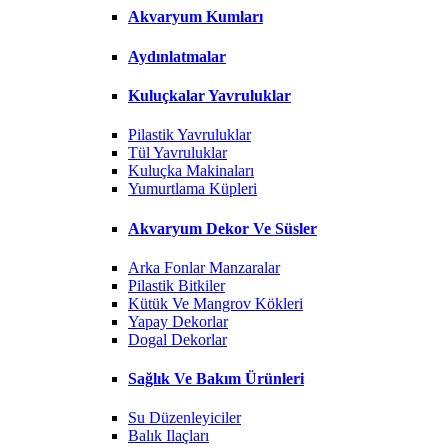
Akvaryum Kumları
Aydınlatmalar
Kuluçkalar Yavruluklar
Pilastik Yavruluklar
Tül Yavruluklar
Kuluçka Makinaları
Yumurtlama Küpleri
Akvaryum Dekor Ve Süsler
Arka Fonlar Manzaralar
Pilastik Bitkiler
Kütük Ve Mangrov Kökleri
Yapay Dekorlar
Dogal Dekorlar
Sağlık Ve Bakım Ürünleri
Su Düzenleyiciler
Balık Ilaçları