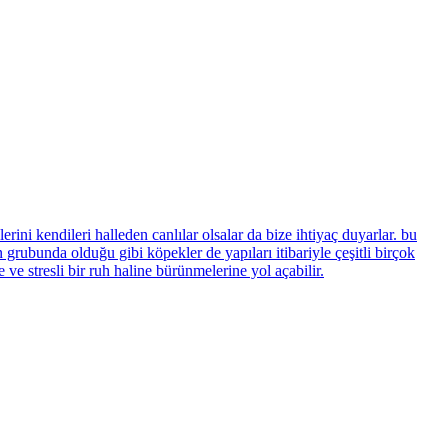
kendileri halleden canlılar olsalar da bize ihtiyaç duyarlar. bu
a olduğu gibi köpekler de yapıları itibariyle çeşitli birçok
 ve stresli bir ruh haline bürünmelerine yol açabilir.