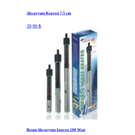
Akvaryum Kepçesi 7.5 cm
39,90 ₺
Resun Akvaryum Isıtıcısı 100 Watt