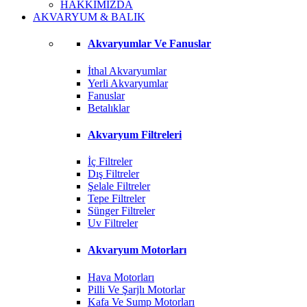
HAKKIMIZDA
AKVARYUM & BALIK
Akvaryumlar Ve Fanuslar
İthal Akvaryumlar
Yerli Akvaryumlar
Fanuslar
Betalıklar
Akvaryum Filtreleri
İç Filtreler
Dış Filtreler
Şelale Filtreler
Tepe Filtreler
Sünger Filtreler
Uv Filtreler
Akvaryum Motorları
Hava Motorları
Pilli Ve Şarjlı Motorlar
Kafa Ve Sump Motorları