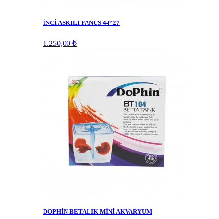
İNCİ ASKILI FANUS 44*27
1.250,00 ₺
DOPHİN BETALIK MİNİ AKVARYUM