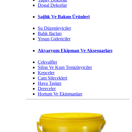
Dogal Dekorlar
Sağlık Ve Bakım Ürünleri
Su Düzenleyiciler
Balık Ilaçları
Yosun Gidericiler
Akvaryum Ekipman Ve Aksesuarları
Çekvalfler
Sifon Ve Kum Temizleyiciler
Kepçeler
Cam Silecekleri
Hava Taşları
Dereceler
Hortum Ve Ekipmanları