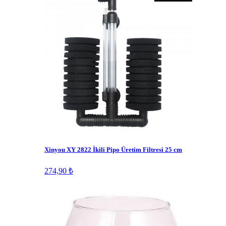
Xinyou XY 2822 İkili Pipo Üretim Filtresi 25 cm
274,90 ₺