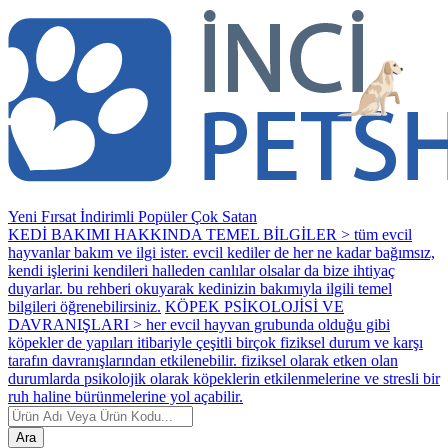
Yeni
Fırsat
İndirimli
Popüler
Çok Satan
KEDİ BAKIMI HAKKINDA TEMEL BİLGİLER > tüm evcil
hayvanlar bakım ve ilgi ister. evcil kediler de her ne kadar bağımsız,
kendi işlerini kendileri halleden canlılar olsalar da bize ihtiyaç
duyarlar. bu rehberi okuyarak kedinizin bakımıyla ilgili temel
bilgileri öğrenebilirsiniz.
KÖPEK PSİKOLOJİSİ VE
DAVRANIŞLARI > her evcil hayvan grubunda olduğu gibi
köpekler de yapıları itibariyle çeşitli birçok fiziksel durum ve karşı
tarafın davranışlarından etkilenebilir. fiziksel olarak etken olan
durumlarda psikolojik olarak köpeklerin etkilenmelerine ve stresli bir
ruh haline bürünmelerine yol açabilir.
Ara