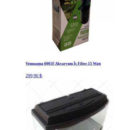
Venusaqua 6001F Akvaryum İç Filtre 15 Watt
299,90 ₺