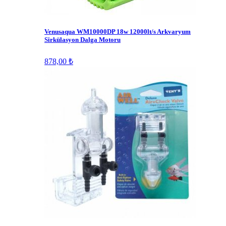
Venusaqua WM10000DP 18w 12000lt/s Arkvaryum
Sirkülasyon Dalga Motoru
878,00 ₺