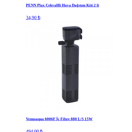
PENN Plax Çekvalfli Hava Dağıtım Kiti 2 li
34,90 ₺
Venusaqua 6006F İç Filtre 880 L/S 15W
494,00 ₺