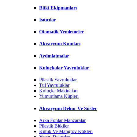
Bitki Ekipmanları
Isıtıcılar
Otomatik Yemlemeler
Akvaryum Kumları
Aydınlatmalar
Kuluçkalar Yavruluklar
Pilastik Yavruluklar
Tül Yavruluklar
Kuluçka Makinaları
Yumurtlama Küpleri
Akvaryum Dekor Ve Süsler
Arka Fonlar Manzaralar
Pilastik Bitkiler
Kütük Ve Mangrov Kökleri
Yapay Dekorlar